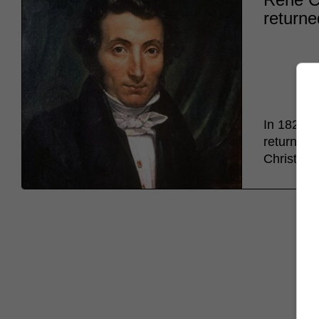
returne
In 1828, 
returned a
Christians