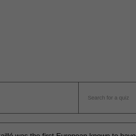
Search for a quiz
illé was the first European known to have