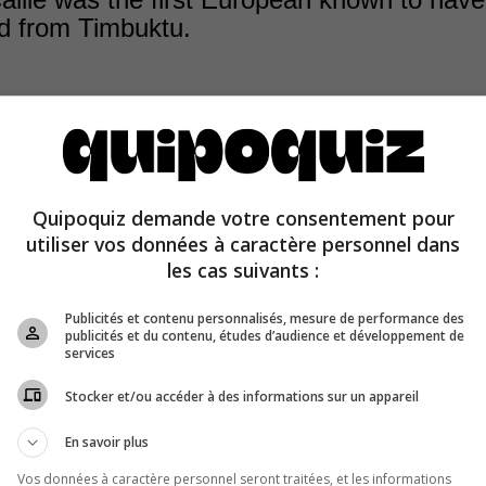
d from Timbuktu.
French explorer René Caillé was the first European know
Quipoquiz demande votre consentement pour
live from the city of Timbuktu, Mali, which was then forb
utiliser vos données à caractère personnel dans
.
les cas suivants :
Publicités et contenu personnalisés, mesure de performance des
publicités et du contenu, études d’audience et développement de
services
Stocker et/ou accéder à des informations sur un appareil
En savoir plus
Vos données à caractère personnel seront traitées, et les informations