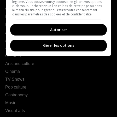
légitime. Vous pouvez vous y opposer en gérant vos options
ci-dessous. Recherchez un lien en bas de cette page ou dans
Geography
le menu du site pour gérer ou retirer votre consentement
dans les paramètres des cookies et de confidentialité.
France
Europe
Autoriser
Americas
Asia
Gérer les options
Africa
Oceania
Arts and culture
Cinema
TV Shows
Pop culture
Gastronomy
Music
Visual arts