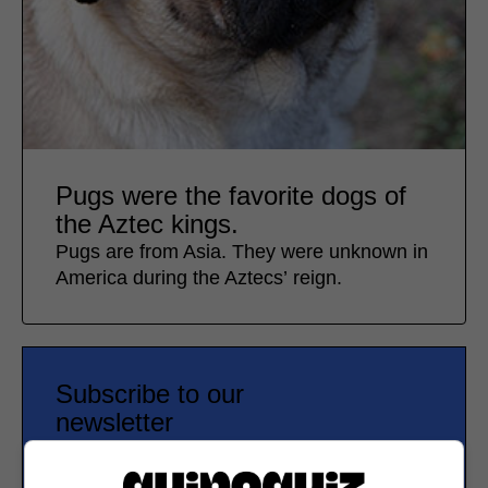
Pugs were the favorite dogs of
the Aztec kings.
Pugs are from Asia. They were unknown in
America during the Aztecs’ reign.
Subscribe to our
newsletter