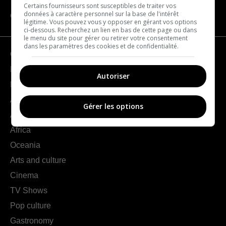
Certains fournisseurs sont susceptibles de traiter vos
données à caractère personnel sur la base de l'intérêt
CATEGORIES
légitime. Vous pouvez vous y opposer en gérant vos options
ci-dessous. Recherchez un lien en bas de cette page ou dans
le menu du site pour gérer ou retirer votre consentement
dans les paramètres des cookies et de confidentialité.
Geography
France
Autoriser
Europe
Americas
Gérer les options
Asia
Africa
Oceania
Arts and culture
Cinema
TV Shows
Pop culture
Gastronomy