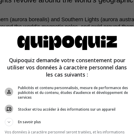
ern (aurora borealis) and Southern Lights (aurora austral
round the world’s magnetic poles, and swirl around them
attern.
Quipoquiz demande votre consentement pour
utiliser vos données à caractère personnel dans
les cas suivants :
Publicités et contenu personnalisés, mesure de performance des
publicités et du contenu, études d’audience et développement de
services
Stocker et/ou accéder à des informations sur un appareil
En savoir plus
Vos données à caractère personnel seront traitées, et les informations