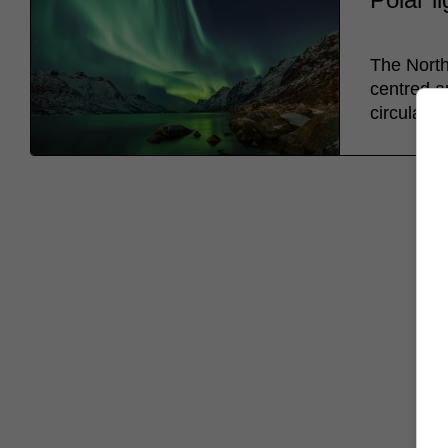
The North
centred a
circular p