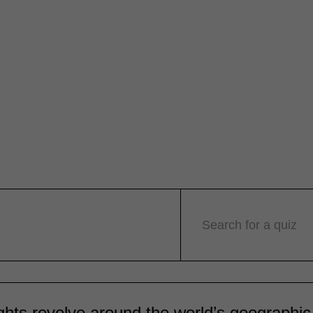
Search for a quiz
ights revolve around the world’s geographic