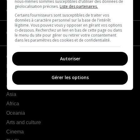
nous-mêmes sommes susceptibles d'utiliser des données de
géolocalisation précises.
Liste des partenaires.
About us
Certains fournisseurs sont susceptibles de traiter vos
données à caractère personnel sur la base de l'intérêt
légitime. Vous pouvez vous y opposer en gérant vos options
ci-dessous. Recherchez un lien en bas de cette page ou dans
CATEGORIES
le menu du site pour gérer ou retirer votre consentement
dans les paramètres des cookies et de confidentialité.
Geography
Autoriser
France
Europe
Gérer les options
Americas
Asia
Africa
Oceania
Arts and culture
Cinema