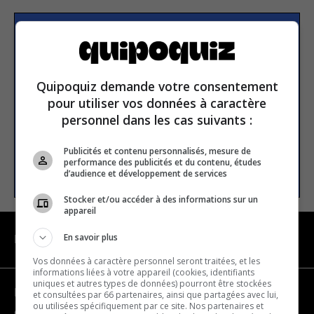
Subscribe to our
newsletter
Quipoquiz demande votre consentement
pour utiliser vos données à caractère
Email address
personnel dans les cas suivants :
Publicités et contenu personnalisés, mesure de
performance des publicités et du contenu, études
SUBSCRIBE
d’audience et développement de services
Stocker et/ou accéder à des informations sur un
appareil
En savoir plus
NAVIGATION
Vos données à caractère personnel seront traitées, et les
informations liées à votre appareil (cookies, identifiants
uniques et autres types de données) pourront être stockées
Become a partner
et consultées par 66 partenaires, ainsi que partagées avec lui,
ou utilisées spécifiquement par ce site. Nos partenaires et
Contact us