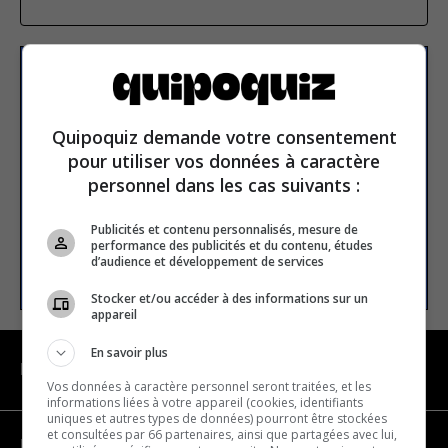
Subscribe to our
newsletter
Quipoquiz demande votre consentement
pour utiliser vos données à caractère
personnel dans les cas suivants :
Email address
Publicités et contenu personnalisés, mesure de
performance des publicités et du contenu, études
SUBSCRIBE
d’audience et développement de services
Stocker et/ou accéder à des informations sur un
appareil
En savoir plus
NAVIGATION
Vos données à caractère personnel seront traitées, et les
informations liées à votre appareil (cookies, identifiants
uniques et autres types de données) pourront être stockées
et consultées par 66 partenaires, ainsi que partagées avec lui,
Become a partner