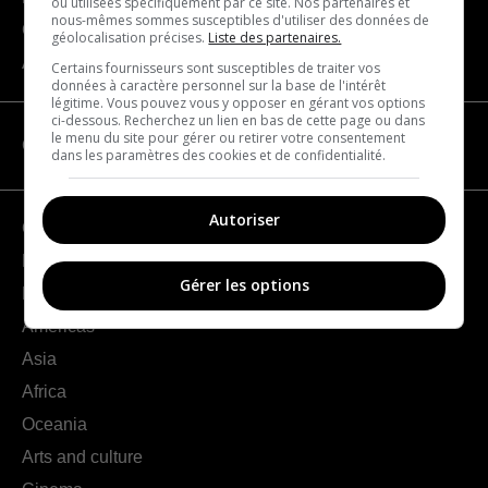
ou utilisées spécifiquement par ce site. Nos partenaires et
nous-mêmes sommes susceptibles d'utiliser des données de
Contact us
géolocalisation précises.
Liste des partenaires.
About us
Certains fournisseurs sont susceptibles de traiter vos
données à caractère personnel sur la base de l'intérêt
légitime. Vous pouvez vous y opposer en gérant vos options
ci-dessous. Recherchez un lien en bas de cette page ou dans
le menu du site pour gérer ou retirer votre consentement
CATEGORIES
dans les paramètres des cookies et de confidentialité.
Autoriser
Geography
France
Gérer les options
Europe
Americas
Asia
Africa
Oceania
Arts and culture