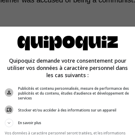
 Manhattan Project, Oppenheimer’s security clearance, w
 work on nuclear weapons, was revoked due to his ties t
Quipoquiz demande votre consentement pour
 Party. He was, however, found to be “loyal” to the Uni
utiliser vos données à caractère personnel dans
a hearing.
les cas suivants :
Publicités et contenu personnalisés, mesure de performance des
publicités et du contenu, études d’audience et développement de
services
Stocker et/ou accéder à des informations sur un appareil
En savoir plus
Vos données à caractère personnel seront traitées, et les informations