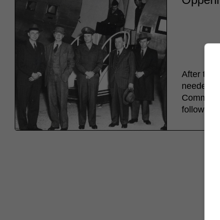
After the
needed to
Communist
following 