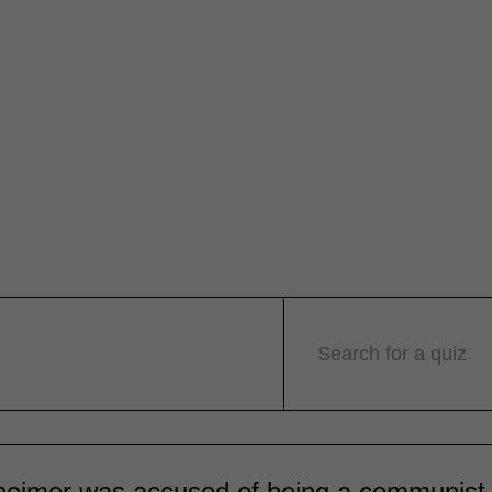
Search for a quiz
eimer was accused of being a communist