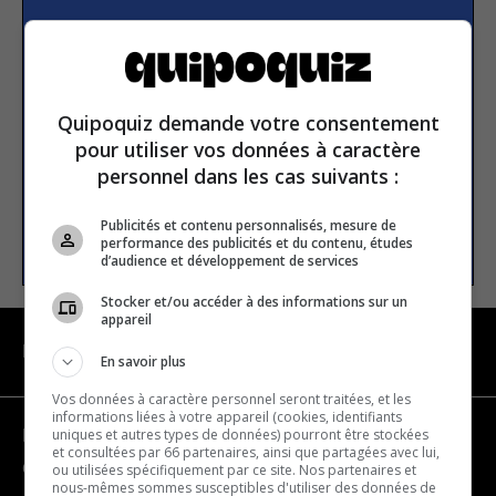
Subscribe to our
newsletter
Quipoquiz demande votre consentement
Email address
pour utiliser vos données à caractère
personnel dans les cas suivants :
Publicités et contenu personnalisés, mesure de
SUBSCRIBE
performance des publicités et du contenu, études
d’audience et développement de services
Stocker et/ou accéder à des informations sur un
appareil
NAVIGATION
En savoir plus
Vos données à caractère personnel seront traitées, et les
informations liées à votre appareil (cookies, identifiants
uniques et autres types de données) pourront être stockées
Become a partner
et consultées par 66 partenaires, ainsi que partagées avec lui,
Contact us
ou utilisées spécifiquement par ce site. Nos partenaires et
nous-mêmes sommes susceptibles d'utiliser des données de