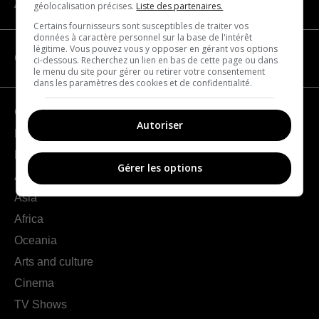
About us
géolocalisation précises.
Liste des partenaires.
Certains fournisseurs sont susceptibles de traiter vos
données à caractère personnel sur la base de l'intérêt
légitime. Vous pouvez vous y opposer en gérant vos options
CATEGORIES
ci-dessous. Recherchez un lien en bas de cette page ou dans
le menu du site pour gérer ou retirer votre consentement
dans les paramètres des cookies et de confidentialité.
Geography
Autoriser
France
Europe
Gérer les options
Americas
Asia
Africa
Oceania
Arts and culture
Cinema
TV Shows