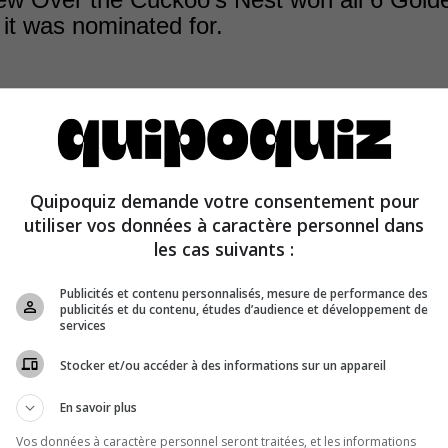
it was nominated for.
One Flew Over the Cuckoo’s Nest
was nominated for 6 
d won them all.
Doctor Zhivago (
1965) and
A Star Is Bo
Quipoquiz demande votre consentement pour
t as much success, winning all 5 of their respective Go
utiliser vos données à caractère personnel dans
ns.
les cas suivants :
Publicités et contenu personnalisés, mesure de performance des
publicités et du contenu, études d’audience et développement de
services
Stocker et/ou accéder à des informations sur un appareil
En savoir plus
Vos données à caractère personnel seront traitées, et les informations