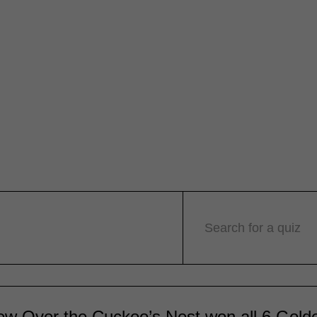
Search for a quiz
ew Over the Cuckoo’s Nest won all 6 Gold