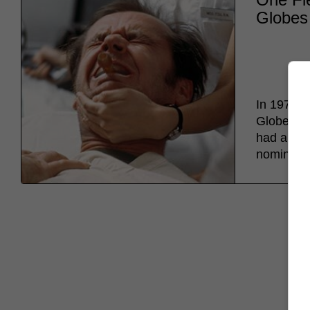
Globes 
In 1976,
Globes an
had almos
nominatio