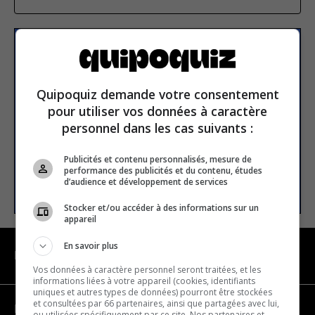
Subscribe to our
newsletter
Quipoquiz demande votre consentement
pour utiliser vos données à caractère
Email address
personnel dans les cas suivants :
Publicités et contenu personnalisés, mesure de
performance des publicités et du contenu, études
SUBSCRIBE
d’audience et développement de services
Stocker et/ou accéder à des informations sur un
appareil
En savoir plus
NAVIGATION
Vos données à caractère personnel seront traitées, et les
informations liées à votre appareil (cookies, identifiants
uniques et autres types de données) pourront être stockées
et consultées par 66 partenaires, ainsi que partagées avec lui,
Become a partner
ou utilisées spécifiquement par ce site. Nos partenaires et