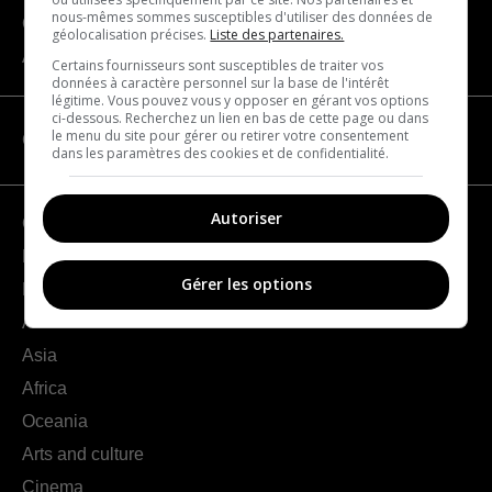
nous-mêmes sommes susceptibles d'utiliser des données de
Contact us
géolocalisation précises.
Liste des partenaires.
About us
Certains fournisseurs sont susceptibles de traiter vos
données à caractère personnel sur la base de l'intérêt
légitime. Vous pouvez vous y opposer en gérant vos options
ci-dessous. Recherchez un lien en bas de cette page ou dans
le menu du site pour gérer ou retirer votre consentement
CATEGORIES
dans les paramètres des cookies et de confidentialité.
Autoriser
Geography
France
Gérer les options
Europe
Americas
Asia
Africa
Oceania
Arts and culture
Cinema