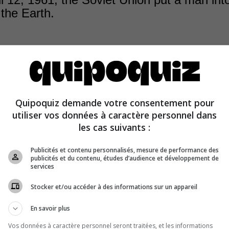
the Earth.
12, 1961, the Vostok 1 mission saw the Soviet Union be
Quipoquiz demande votre consentement pour
on to put an astronaut, Yuri Gagarin, in orbit around the E
utiliser vos données à caractère personnel dans
ted 108 minutes.
les cas suivants :
Publicités et contenu personnalisés, mesure de performance des
publicités et du contenu, études d’audience et développement de
services
Stocker et/ou accéder à des informations sur un appareil
En savoir plus
Vos données à caractère personnel seront traitées, et les informations