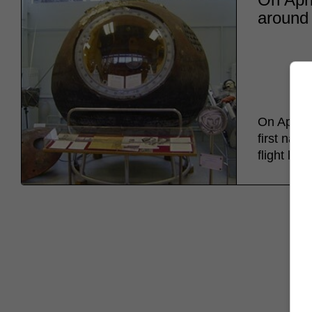
around 
On April 
first nati
flight las