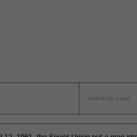
Search for a quiz
l 12, 1961, the Soviet Union put a man into