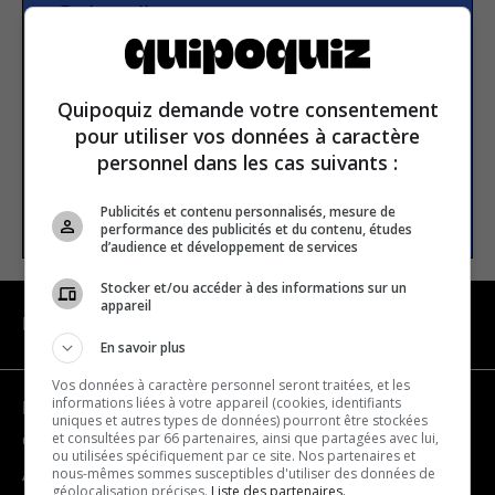
Subscribe to our
newsletter
Quipoquiz demande votre consentement
Email address
pour utiliser vos données à caractère
personnel dans les cas suivants :
SUBSCRIBE
Publicités et contenu personnalisés, mesure de
performance des publicités et du contenu, études
d’audience et développement de services
Stocker et/ou accéder à des informations sur un
appareil
NAVIGATION
En savoir plus
Vos données à caractère personnel seront traitées, et les
informations liées à votre appareil (cookies, identifiants
Become a partner
uniques et autres types de données) pourront être stockées
et consultées par 66 partenaires, ainsi que partagées avec lui,
Contact us
ou utilisées spécifiquement par ce site. Nos partenaires et
nous-mêmes sommes susceptibles d'utiliser des données de
About us
géolocalisation précises.
Liste des partenaires.