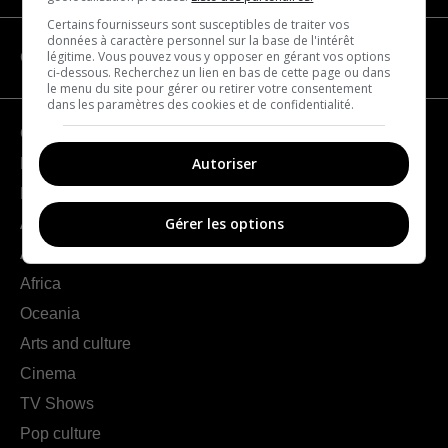
Certains fournisseurs sont susceptibles de traiter vos
données à caractère personnel sur la base de l'intérêt
légitime. Vous pouvez vous y opposer en gérant vos options
CATEGORIES
ci-dessous. Recherchez un lien en bas de cette page ou dans
le menu du site pour gérer ou retirer votre consentement
dans les paramètres des cookies et de confidentialité.
Geography
Autoriser
France
Europe
Gérer les options
Americas
Asia
Africa
Oceania
Arts and culture
Cinema
TV Shows
Pop culture