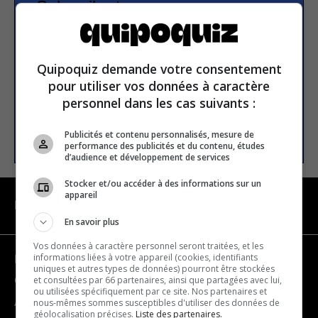
Subscribe to our
newsletter
Quipoquiz demande votre consentement
Email address
pour utiliser vos données à caractère
personnel dans les cas suivants :
SUBSCRIBE
Publicités et contenu personnalisés, mesure de
performance des publicités et du contenu, études
d’audience et développement de services
Stocker et/ou accéder à des informations sur un
appareil
NAVIGATION
En savoir plus
Vos données à caractère personnel seront traitées, et les
informations liées à votre appareil (cookies, identifiants
Become a partner
uniques et autres types de données) pourront être stockées
et consultées par 66 partenaires, ainsi que partagées avec lui,
Contact us
ou utilisées spécifiquement par ce site. Nos partenaires et
About us
nous-mêmes sommes susceptibles d'utiliser des données de
géolocalisation précises.
Liste des partenaires.