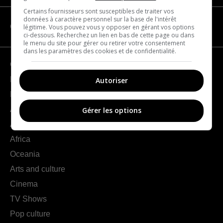
Certains fournisseurs sont susceptibles de traiter vos
données à caractère personnel sur la base de l'intérêt
CATEGORIES
légitime. Vous pouvez vous y opposer en gérant vos options
ci-dessous. Recherchez un lien en bas de cette page ou dans
le menu du site pour gérer ou retirer votre consentement
dans les paramètres des cookies et de confidentialité.
Geography
France
Autoriser
Europe
Americas
Gérer les options
Asia
Africa
Oceania
Arts and culture
Cinema
TV Shows
Pop culture