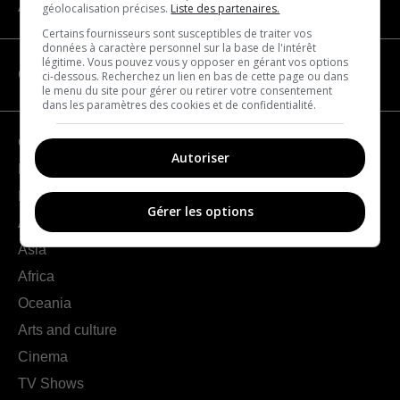
About us
géolocalisation précises.
Liste des partenaires.
Certains fournisseurs sont susceptibles de traiter vos
données à caractère personnel sur la base de l'intérêt
légitime. Vous pouvez vous y opposer en gérant vos options
CATEGORIES
ci-dessous. Recherchez un lien en bas de cette page ou dans
le menu du site pour gérer ou retirer votre consentement
dans les paramètres des cookies et de confidentialité.
Geography
Autoriser
France
Europe
Gérer les options
Americas
Asia
Africa
Oceania
Arts and culture
Cinema
TV Shows