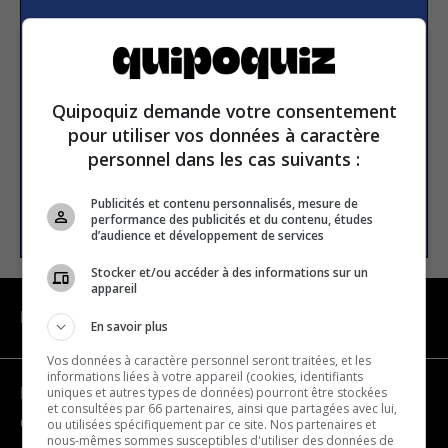
Subscribe to our
newsletter
Quipoquiz demande votre consentement
Email address
pour utiliser vos données à caractère
personnel dans les cas suivants :
Publicités et contenu personnalisés, mesure de
SUBSCRIBE
performance des publicités et du contenu, études
d’audience et développement de services
Stocker et/ou accéder à des informations sur un
appareil
NAVIGATION
En savoir plus
Vos données à caractère personnel seront traitées, et les
informations liées à votre appareil (cookies, identifiants
uniques et autres types de données) pourront être stockées
Become a partner
et consultées par 66 partenaires, ainsi que partagées avec lui,
Contact us
ou utilisées spécifiquement par ce site. Nos partenaires et
nous-mêmes sommes susceptibles d'utiliser des données de