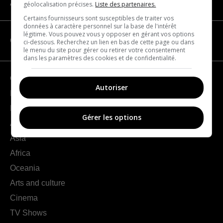
About us
géolocalisation précises.
Liste des partenaires.
Certains fournisseurs sont susceptibles de traiter vos
données à caractère personnel sur la base de l'intérêt
légitime. Vous pouvez vous y opposer en gérant vos options
CATEGORIES
ci-dessous. Recherchez un lien en bas de cette page ou dans
le menu du site pour gérer ou retirer votre consentement
dans les paramètres des cookies et de confidentialité.
Geography
Autoriser
France
Europe
Gérer les options
Americas
Asia
Africa
Oceania
Arts and culture
Cinema
TV Shows