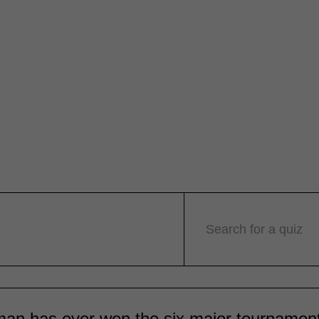
Search for a quiz
an has ever won the six major tournamen