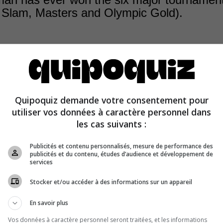
 Slam, Masters and Olympic Gold).
Quipoquiz demande votre consentement pour
af and Serena Williams have both won the six major tou
utiliser vos données à caractère personnel dans
am, Masters and Olympic Gold).
les cas suivants :
Publicités et contenu personnalisés, mesure de performance des
publicités et du contenu, études d’audience et développement de
services
Stocker et/ou accéder à des informations sur un appareil
En savoir plus
Vos données à caractère personnel seront traitées, et les informations