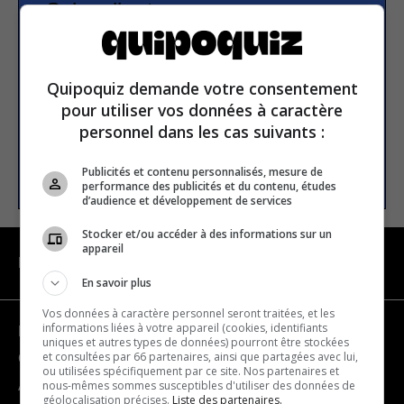
Subscribe to our
newsletter
Quipoquiz demande votre consentement
Email address
pour utiliser vos données à caractère
personnel dans les cas suivants :
SUBSCRIBE
Publicités et contenu personnalisés, mesure de
performance des publicités et du contenu, études
d’audience et développement de services
Stocker et/ou accéder à des informations sur un
appareil
NAVIGATION
En savoir plus
Vos données à caractère personnel seront traitées, et les
informations liées à votre appareil (cookies, identifiants
Become a partner
uniques et autres types de données) pourront être stockées
et consultées par 66 partenaires, ainsi que partagées avec lui,
Contact us
ou utilisées spécifiquement par ce site. Nos partenaires et
nous-mêmes sommes susceptibles d'utiliser des données de
About us
géolocalisation précises.
Liste des partenaires.