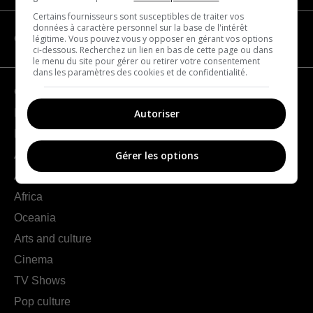
Certains fournisseurs sont susceptibles de traiter vos
données à caractère personnel sur la base de l'intérêt
légitime. Vous pouvez vous y opposer en gérant vos options
CATEGORIES
ci-dessous. Recherchez un lien en bas de cette page ou dans
le menu du site pour gérer ou retirer votre consentement
dans les paramètres des cookies et de confidentialité.
Geography
Autoriser
France
Europe
Americas
Gérer les options
Asia
Africa
Oceania
Arts and culture
Cinema
TV Shows
Pop culture