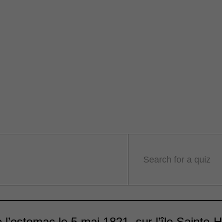
Search for a quiz
l’estomac le 5 mai 1821, sur l’île Sainte-