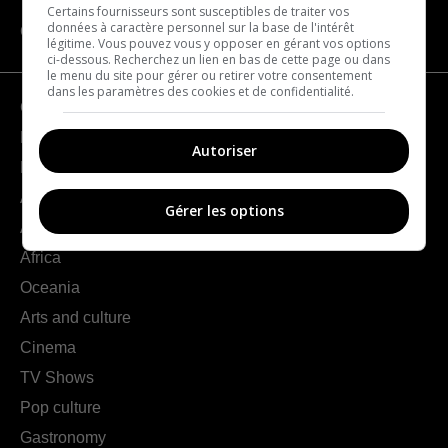
Certains fournisseurs sont susceptibles de traiter vos
données à caractère personnel sur la base de l'intérêt
CATEGORIES
légitime. Vous pouvez vous y opposer en gérant vos options
ci-dessous. Recherchez un lien en bas de cette page ou dans
le menu du site pour gérer ou retirer votre consentement
dans les paramètres des cookies et de confidentialité.
Geography
France
Autoriser
Europe
Americas
Gérer les options
Asia
Africa
Oceania
Arts and culture
Cinema
TV Shows
Pop culture
Gastronomy