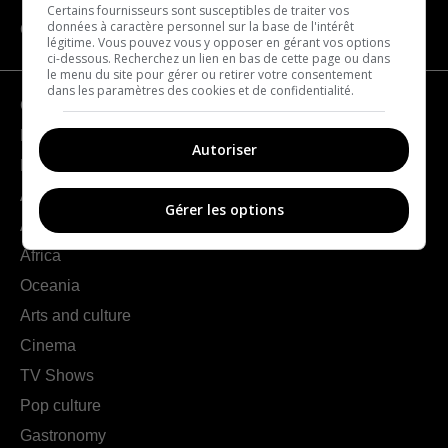
Certains fournisseurs sont susceptibles de traiter vos
données à caractère personnel sur la base de l'intérêt
CATEGORIES
légitime. Vous pouvez vous y opposer en gérant vos options
ci-dessous. Recherchez un lien en bas de cette page ou dans
le menu du site pour gérer ou retirer votre consentement
dans les paramètres des cookies et de confidentialité.
Geography
France
Autoriser
Europe
Americas
Gérer les options
Asia
Africa
Oceania
Arts and culture
Cinema
TV Shows
Pop culture
Gastronomy