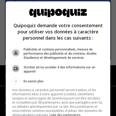
Subscribe to our
newsletter
Quipoquiz demande votre consentement
Email address
pour utiliser vos données à caractère
personnel dans les cas suivants :
SUBSCRIBE
Publicités et contenu personnalisés, mesure de
performance des publicités et du contenu, études
d’audience et développement de services
Stocker et/ou accéder à des informations sur un
appareil
NAVIGATION
En savoir plus
Vos données à caractère personnel seront traitées, et les
informations liées à votre appareil (cookies, identifiants
Become a partner
uniques et autres types de données) pourront être stockées
et consultées par 66 partenaires, ainsi que partagées avec lui,
Contact us
ou utilisées spécifiquement par ce site. Nos partenaires et
nous-mêmes sommes susceptibles d'utiliser des données de
About us
géolocalisation précises.
Liste des partenaires.