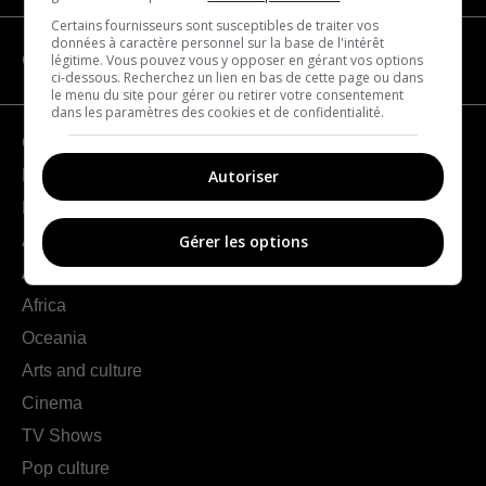
Certains fournisseurs sont susceptibles de traiter vos
données à caractère personnel sur la base de l'intérêt
légitime. Vous pouvez vous y opposer en gérant vos options
CATEGORIES
ci-dessous. Recherchez un lien en bas de cette page ou dans
le menu du site pour gérer ou retirer votre consentement
dans les paramètres des cookies et de confidentialité.
Geography
Autoriser
France
Europe
Americas
Gérer les options
Asia
Africa
Oceania
Arts and culture
Cinema
TV Shows
Pop culture