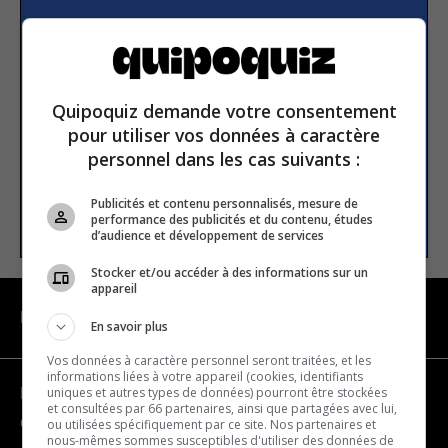
Subscribe to our
newsletter
Quipoquiz demande votre consentement
Email address
pour utiliser vos données à caractère
personnel dans les cas suivants :
Publicités et contenu personnalisés, mesure de
SUBSCRIBE
performance des publicités et du contenu, études
d’audience et développement de services
Stocker et/ou accéder à des informations sur un
appareil
NAVIGATION
En savoir plus
Vos données à caractère personnel seront traitées, et les
informations liées à votre appareil (cookies, identifiants
uniques et autres types de données) pourront être stockées
Become a partner
et consultées par 66 partenaires, ainsi que partagées avec lui,
Contact us
ou utilisées spécifiquement par ce site. Nos partenaires et
nous-mêmes sommes susceptibles d'utiliser des données de