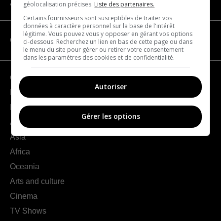
About us
géolocalisation précises.
Liste des partenaires.
Certains fournisseurs sont susceptibles de traiter vos
données à caractère personnel sur la base de l'intérêt
légitime. Vous pouvez vous y opposer en gérant vos options
CATEGORIES
ci-dessous. Recherchez un lien en bas de cette page ou dans
le menu du site pour gérer ou retirer votre consentement
dans les paramètres des cookies et de confidentialité.
Geography
Autoriser
France
Europe
Gérer les options
Americas
Asia
Africa
Oceania
Arts and culture
Cinema
TV Shows