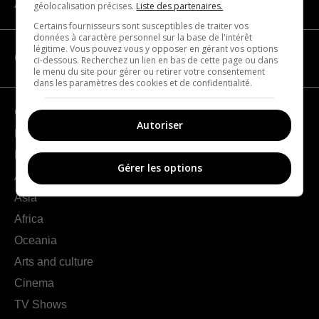
About us
géolocalisation précises.
Liste des partenaires.
Certains fournisseurs sont susceptibles de traiter vos
données à caractère personnel sur la base de l'intérêt
légitime. Vous pouvez vous y opposer en gérant vos options
CATEGORIES
ci-dessous. Recherchez un lien en bas de cette page ou dans
le menu du site pour gérer ou retirer votre consentement
dans les paramètres des cookies et de confidentialité.
Geography
Autoriser
France
Europe
Gérer les options
Americas
Asia
Africa
Oceania
Arts and culture
Cinema
TV Shows