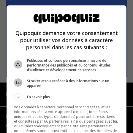
Subscribe to our
newsletter
Quipoquiz demande votre consentement
Email address
pour utiliser vos données à caractère
personnel dans les cas suivants :
Publicités et contenu personnalisés, mesure de
SUBSCRIBE
performance des publicités et du contenu, études
d’audience et développement de services
Stocker et/ou accéder à des informations sur un
appareil
NAVIGATION
En savoir plus
Vos données à caractère personnel seront traitées, et les
informations liées à votre appareil (cookies, identifiants
uniques et autres types de données) pourront être stockées
Become a partner
et consultées par 66 partenaires, ainsi que partagées avec lui,
Contact us
ou utilisées spécifiquement par ce site. Nos partenaires et
nous-mêmes sommes susceptibles d'utiliser des données de