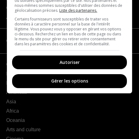
ou utilisées spécifiquement par ce site. Nos partenaires et
nous-mêmes sommes susceptibles d'utiliser des données de
Contact us
géolocalisation précises.
Liste des partenaires.
About us
Certains fournisseurs sont susceptibles de traiter vos
données à caractère personnel sur la base de l'intérêt
légitime. Vous pouvez vous y opposer en gérant vos options
ci-dessous. Recherchez un lien en bas de cette page ou dans
le menu du site pour gérer ou retirer votre consentement
CATEGORIES
dans les paramètres des cookies et de confidentialité.
Autoriser
Geography
France
Gérer les options
Europe
Americas
Asia
Africa
Oceania
Arts and culture
Cinema