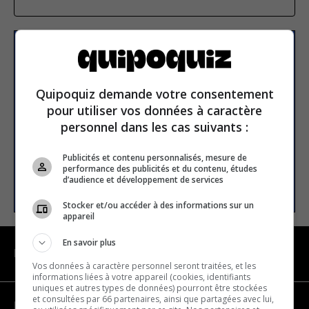
Subscribe to our
newsletter
Quipoquiz demande votre consentement
pour utiliser vos données à caractère
personnel dans les cas suivants :
Email address
Publicités et contenu personnalisés, mesure de
performance des publicités et du contenu, études
SUBSCRIBE
d’audience et développement de services
Stocker et/ou accéder à des informations sur un
appareil
En savoir plus
NAVIGATION
Vos données à caractère personnel seront traitées, et les
informations liées à votre appareil (cookies, identifiants
uniques et autres types de données) pourront être stockées
et consultées par 66 partenaires, ainsi que partagées avec lui,
Become a partner