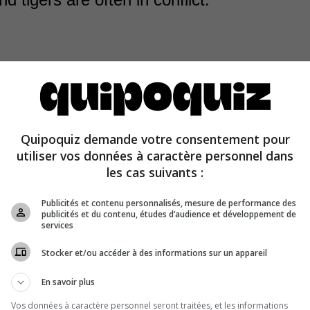
 powerful predators never fight in the wild simply becau
. Lions live in Africa, and tigers, in Asia. However, if th
Quipoquiz demande votre consentement pour
mbat, the tiger, with its slight weight advantage, would 
utiliser vos données à caractère personnel dans
r.
les cas suivants :
Publicités et contenu personnalisés, mesure de performance des
publicités et du contenu, études d’audience et développement de
services
Stocker et/ou accéder à des informations sur un appareil
En savoir plus
Vos données à caractère personnel seront traitées, et les informations