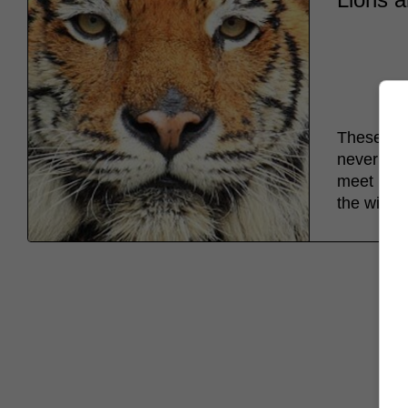
These two
never meet
meet in co
the winne