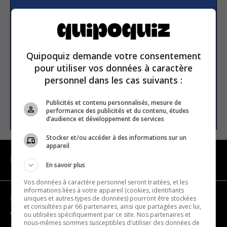
Subscribe to our
newsletter
Quipoquiz demande votre consentement
Email address
pour utiliser vos données à caractère
personnel dans les cas suivants :
Publicités et contenu personnalisés, mesure de
SUBSCRIBE
performance des publicités et du contenu, études
d’audience et développement de services
Stocker et/ou accéder à des informations sur un
appareil
NAVIGATION
En savoir plus
Vos données à caractère personnel seront traitées, et les
informations liées à votre appareil (cookies, identifiants
uniques et autres types de données) pourront être stockées
Become a partner
et consultées par 66 partenaires, ainsi que partagées avec lui,
Contact us
ou utilisées spécifiquement par ce site. Nos partenaires et
nous-mêmes sommes susceptibles d'utiliser des données de