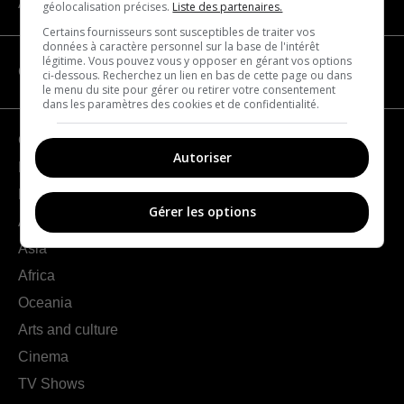
About us
géolocalisation précises.
Liste des partenaires.
Certains fournisseurs sont susceptibles de traiter vos
données à caractère personnel sur la base de l'intérêt
légitime. Vous pouvez vous y opposer en gérant vos options
CATEGORIES
ci-dessous. Recherchez un lien en bas de cette page ou dans
le menu du site pour gérer ou retirer votre consentement
dans les paramètres des cookies et de confidentialité.
Geography
Autoriser
France
Europe
Gérer les options
Americas
Asia
Africa
Oceania
Arts and culture
Cinema
TV Shows