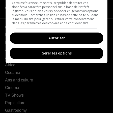
Certains fournisseurs sont susceptibles de traiter vos
données à caractère personnel sur la base de l'intérêt
CATEGORIES
légitime. Vous pouvez vous y opposer en gérant vos options
ci-dessous. Recherchez un lien en bas de cette page ou dans
le menu du site pour gérer ou retirer votre consentement
dans les paramètres des cookies et de confidentialité.
Geography
France
Autoriser
Europe
Americas
Gérer les options
Asia
Africa
Oceania
Arts and culture
Cinema
TV Shows
Pop culture
Gastronomy