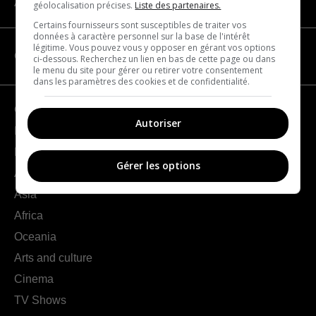
About us
géolocalisation précises.
Liste des partenaires.
Certains fournisseurs sont susceptibles de traiter vos
données à caractère personnel sur la base de l'intérêt
légitime. Vous pouvez vous y opposer en gérant vos options
CATEGORIES
ci-dessous. Recherchez un lien en bas de cette page ou dans
le menu du site pour gérer ou retirer votre consentement
dans les paramètres des cookies et de confidentialité.
Geography
Autoriser
France
Europe
Gérer les options
Americas
Asia
Africa
Oceania
Arts and culture
Cinema
TV Shows