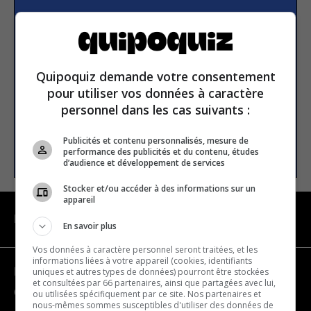
Subscribe to our
newsletter
Quipoquiz demande votre consentement
Email address
pour utiliser vos données à caractère
personnel dans les cas suivants :
Publicités et contenu personnalisés, mesure de
SUBSCRIBE
performance des publicités et du contenu, études
d’audience et développement de services
Stocker et/ou accéder à des informations sur un
appareil
NAVIGATION
En savoir plus
Vos données à caractère personnel seront traitées, et les
informations liées à votre appareil (cookies, identifiants
uniques et autres types de données) pourront être stockées
Become a partner
et consultées par 66 partenaires, ainsi que partagées avec lui,
Contact us
ou utilisées spécifiquement par ce site. Nos partenaires et
nous-mêmes sommes susceptibles d'utiliser des données de