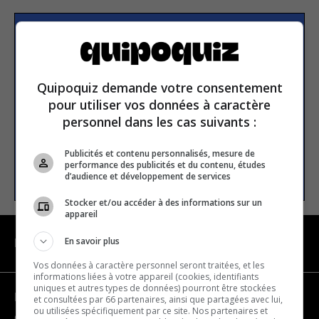
Subscribe to our
newsletter
Quipoquiz demande votre consentement
pour utiliser vos données à caractère
Email address
personnel dans les cas suivants :
Publicités et contenu personnalisés, mesure de
performance des publicités et du contenu, études
SUBSCRIBE
d’audience et développement de services
Stocker et/ou accéder à des informations sur un
appareil
En savoir plus
NAVIGATION
Vos données à caractère personnel seront traitées, et les
informations liées à votre appareil (cookies, identifiants
uniques et autres types de données) pourront être stockées
Become a partner
et consultées par 66 partenaires, ainsi que partagées avec lui,
ou utilisées spécifiquement par ce site. Nos partenaires et
Contact us