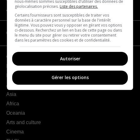
nous-mêmes sommes susceptibles d'utiliser des données de
géolocalisation précises.
Liste des partenaires.
About us
Certains fournisseurs sont susceptibles de traiter vos
données à caractère personnel sur la base de l'intérêt
légitime. Vous pouvez vous y opposer en gérant vos options
ci-dessous. Recherchez un lien en bas de cette page ou dans
CATEGORIES
le menu du site pour gérer ou retirer votre consentement
dans les paramètres des cookies et de confidentialité.
Geography
Autoriser
France
Europe
Gérer les options
Americas
Asia
Africa
Oceania
Arts and culture
Cinema