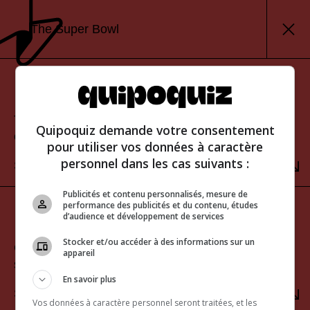
The Super Bowl
Classic mode
Test your knowledge and view your score at the
Quipoquiz demande votre consentement
end of the quiz.
pour utiliser vos données à caractère
personnel dans les cas suivants :
SELECT
Publicités et contenu personnalisés, mesure de
performance des publicités et du contenu, études
Sudden-death mode
d’audience et développement de services
Stocker et/ou accéder à des informations sur un
Challenge yourself to get a perfect score. One
appareil
strike and you’re out!
En savoir plus
SELECT
Vos données à caractère personnel seront traitées, et les