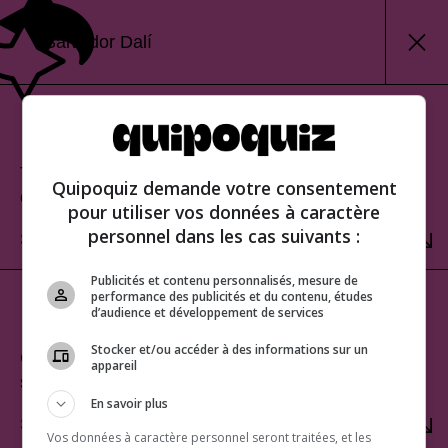
Salvador Dalí
Classic mode
Test your knowledge and view your score at the
Quipoquiz demande votre consentement
end of the quiz.
pour utiliser vos données à caractère
personnel dans les cas suivants :
SELECT
Publicités et contenu personnalisés, mesure de
performance des publicités et du contenu, études
Sudden-death mode
d’audience et développement de services
Stocker et/ou accéder à des informations sur un
Challenge yourself to get a perfect score. One
appareil
strike and you’re out!
En savoir plus
SELECT
Vos données à caractère personnel seront traitées, et les