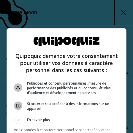
The Moon
Classic mode
Test your knowledge and view your score at the
Quipoquiz demande votre consentement
end of the quiz.
pour utiliser vos données à caractère
personnel dans les cas suivants :
SELECT
Publicités et contenu personnalisés, mesure de
performance des publicités et du contenu, études
Sudden-death mode
d’audience et développement de services
Stocker et/ou accéder à des informations sur un
Challenge yourself to get a perfect score. One
appareil
strike and you’re out!
En savoir plus
SELECT
Vos données à caractère personnel seront traitées, et les