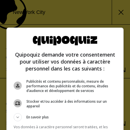
New York City
Classic mode
Test your knowledge and view your score at the
Quipoquiz demande votre consentement
end of the quiz.
pour utiliser vos données à caractère
personnel dans les cas suivants :
SELECT
Publicités et contenu personnalisés, mesure de
performance des publicités et du contenu, études
Sudden-death mode
d’audience et développement de services
Stocker et/ou accéder à des informations sur un
Challenge yourself to get a perfect score. One
appareil
strike and you’re out!
En savoir plus
SELECT
Vos données à caractère personnel seront traitées, et les