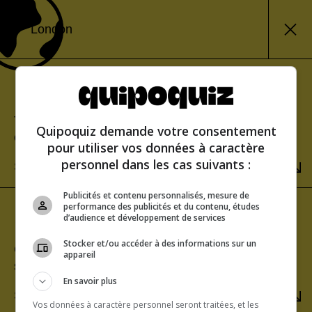
London
Classic mode
Test your knowledge and view your score at the
Quipoquiz demande votre consentement
end of the quiz.
pour utiliser vos données à caractère
personnel dans les cas suivants :
SELECT
Publicités et contenu personnalisés, mesure de
performance des publicités et du contenu, études
Sudden-death mode
d’audience et développement de services
Stocker et/ou accéder à des informations sur un
Challenge yourself to get a perfect score. One
appareil
strike and you’re out!
En savoir plus
SELECT
Vos données à caractère personnel seront traitées, et les