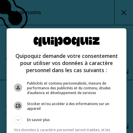
Mushrooms
Classic mode
Test your knowledge and view your score at the
Quipoquiz demande votre consentement
end of the quiz.
pour utiliser vos données à caractère
personnel dans les cas suivants :
SELECT
Publicités et contenu personnalisés, mesure de
performance des publicités et du contenu, études
Sudden-death mode
d’audience et développement de services
Stocker et/ou accéder à des informations sur un
Challenge yourself to get a perfect score. One
appareil
strike and you’re out!
En savoir plus
SELECT
Vos données à caractère personnel seront traitées, et les