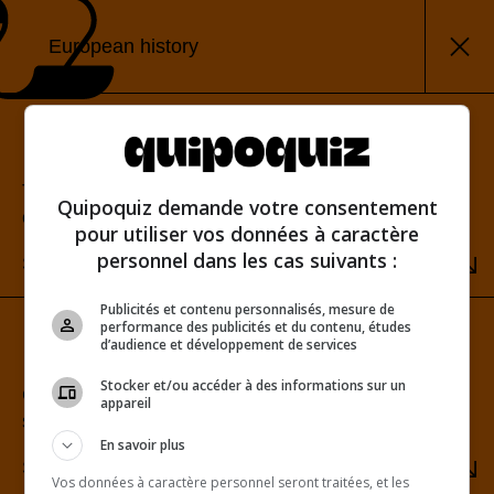
European history
Classic mode
Test your knowledge and view your score at the
Quipoquiz demande votre consentement
end of the quiz.
pour utiliser vos données à caractère
personnel dans les cas suivants :
SELECT
Publicités et contenu personnalisés, mesure de
performance des publicités et du contenu, études
Sudden-death mode
d’audience et développement de services
Stocker et/ou accéder à des informations sur un
Challenge yourself to get a perfect score. One
appareil
strike and you’re out!
En savoir plus
SELECT
Vos données à caractère personnel seront traitées, et les