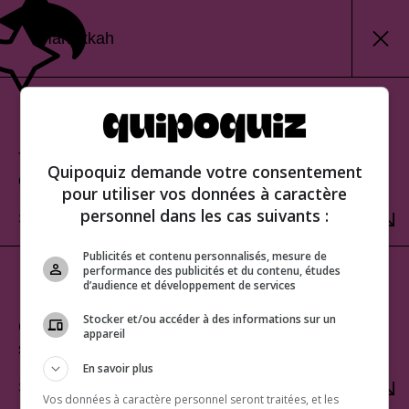
Hanukkah
Classic mode
Test your knowledge and view your score at the
Quipoquiz demande votre consentement
end of the quiz.
pour utiliser vos données à caractère
personnel dans les cas suivants :
SELECT
Publicités et contenu personnalisés, mesure de
performance des publicités et du contenu, études
Sudden-death mode
d’audience et développement de services
Stocker et/ou accéder à des informations sur un
Challenge yourself to get a perfect score. One
appareil
strike and you’re out!
En savoir plus
SELECT
Vos données à caractère personnel seront traitées, et les