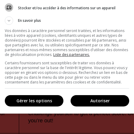
Stocker et/ou accéder à des informations sur un appareil
En savoir plus
Vos données à caractère personnel seront traitées, et les informations
liées à votre appareil (cookies, identifiants uniques et autres types de
données) pourront être stockées et consultées par 66 partenaires, ainsi
que partagées avec lui, ou utilisées spécifiquement par ce site. Nos
partenaires et nous-mêmes sommes susceptibles d'utiliser des données
de géolocalisation précises.
Liste des partenaires.
Certains fournisseurs sont susceptibles de traiter vos données à
caractère personnel sur la base de l'intérêt légitime. Vous pouvez vous y
opposer en gérant vos options ci-dessous. Recherchez un lien en bas de
cette page ou dans le menu du site pour gérer ou retirer votre
consentement dans les paramètres des cookies et de confidentialité.
Gérer les options
Autoriser
of
Challenge yourself to get a perfect score. O
you’re out!